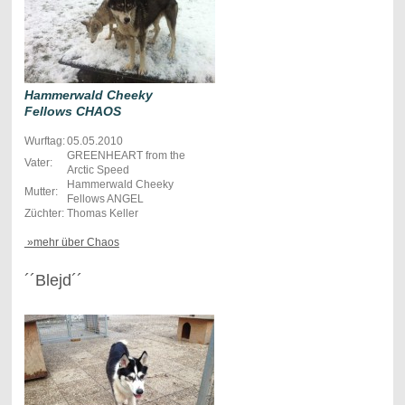
Hammerwald Cheeky
Fellows CHAOS
Wurftag:
05.05.2010
GREENHEART from the
Vater:
Arctic Speed
Hammerwald Cheeky
Mutter:
Fellows ANGEL
Züchter:
Thomas Keller
»mehr über Chaos
´´Blejd´´