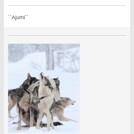
´´Ajumi´´