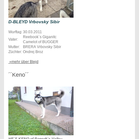
D-BLEYD Vrbovsky Sibir
Wurftag:
30.03.2011
Reebook´s Giganitc
Vater:
Camelot of BUGGER
Mutter:
BRERA Vrbovsky Sibir
Züchter:
Ondrej Broz
»mehr über Blejd
´´Keno´´
HE´S KENO of Bonedt´s Valley