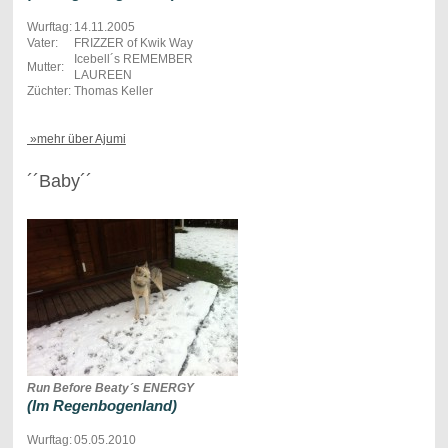
Wurftag:
14.11.2005
Vater:
FRIZZER of Kwik Way
Icebell´s REMEMBER
Mutter:
LAUREEN
Züchter:
Thomas Keller
»mehr über Ajumi
´´Baby´´
Run Before Beaty´s ENERGY
(Im Regenbogenland)
Wurftag:
05.05.2010