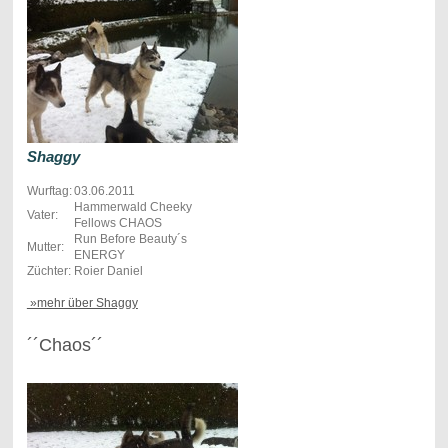
Shaggy
Wurftag:
03.06.2011
Hammerwald Cheeky
Vater:
Fellows CHAOS
Run Before Beauty´s
Mutter:
ENERGY
Züchter:
Roier Daniel
»mehr über Shaggy
´´Chaos´´