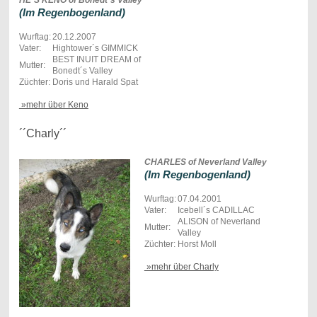
(Im Regenbogenland)
Wurftag:
20.12.2007
Vater:
Hightower´s GIMMICK
BEST INUIT DREAM of
Mutter:
Bonedt´s Valley
Züchter:
Doris und Harald Spat
»mehr über Keno
´´Charly´´
CHARLES of Neverland Valley
(Im Regenbogenland)
Wurftag:
07.04.2001
Vater:
Icebell´s CADILLAC
ALISON of Neverland
Mutter:
Valley
Züchter:
Horst Moll
»mehr über Charly