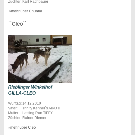
Züchter:
Karl Rachbauer
»mehr über Chunna
´´Cleo´´
Rieblinger Winkelhof
GILLA-CLEO
Wurftag:
14.12.2010
Vater:
Trinity Kennel´s AIKO II
Mutter:
Lasting Run TIFFY
Züchter:
Rainer Diemer
»mehr über Cleo