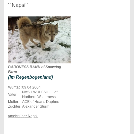
´´Napsi´´
BARONESS BANU of Snowdog
Farm
(Im Regenbogenland)
Wurftag:
09.04.2004
NASH WULFSHILL of
Vater:
Northern Wilderness
Mutter:
ACE of Hearts Daphne
Züchter:
Alexander Sturm
»mehr über Napsi