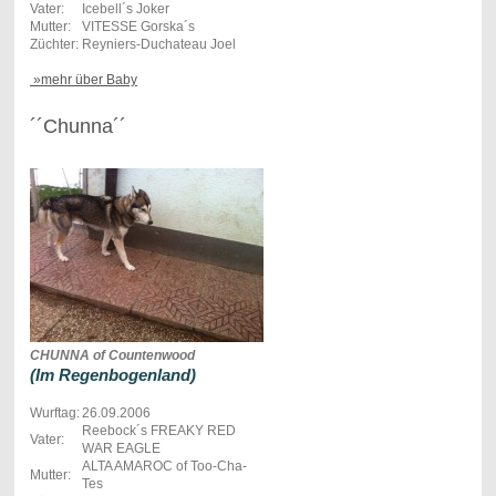
Vater:
Icebell´s Joker
Mutter:
VITESSE Gorska´s
Züchter:
Reyniers-Duchateau Joel
»mehr über Baby
´´Chunna´´
CHUNNA of Countenwood
(Im Regenbogenland)
Wurftag:
26.09.2006
Reebock´s FREAKY RED
Vater:
WAR EAGLE
ALTA AMAROC of Too-Cha-
Mutter:
Tes