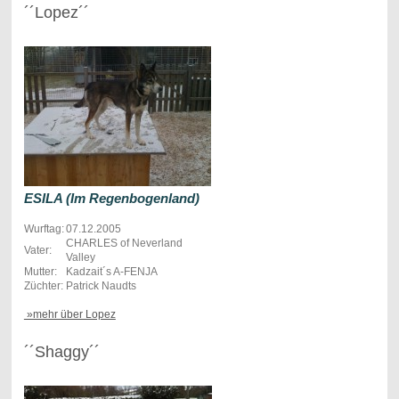
´´Lopez´´
ESILA (Im Regenbogenland)
Wurftag:
07.12.2005
CHARLES of Neverland
Vater:
Valley
Mutter:
Kadzait´s A-FENJA
Züchter:
Patrick Naudts
»mehr über Lopez
´´Shaggy´´